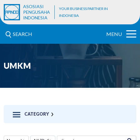
ASOSIASI
YOUR BUSINESS PARTNER IN
PENGUSAHA
INDONESIA
INDONESIA
SEARCH
MENU
UMKM
CATEGORY