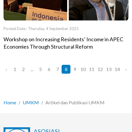
Posted Date : Thursday, 4 September 2025
Workshop on Increasing Residents’ Income in APEC
Economies Through Structural Reform
‹
1
2
...
5
6
7
8
9
10
11
12
13
14
›
Home
UMKM
Artikel dan Publikasi UMKM
ASOSIASI