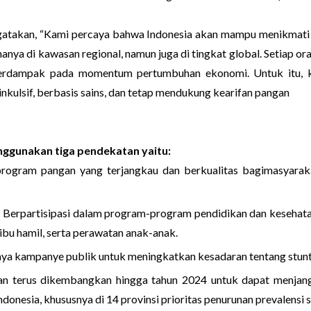
takan, “Kami percaya bahwa Indonesia akan mampu menikmati
nya di kawasan regional, namun juga di tingkat global. Setiap or
dampak pada momentum pertumbuhan ekonomi. Untuk itu, k
nkulsif, berbasis sains, dan tetap mendukung kearifan pangan
unakan tiga pendekatan yaitu:
ogram pangan yang terjangkau dan berkualitas bagimasyaraka
n: Berpartisipasi dalam program-program pendidikan dan kesehat
ibu hamil, serta perawatan anak-anak.
 kampanye publik untuk meningkatkan kesadaran tentang stuntin
rus dikembangkan hingga tahun 2024 untuk dapat menjangka
Indonesia, khususnya di 14 provinsi prioritas penurunan prevalensi 