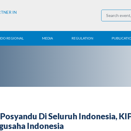
RTNER IN
NDO REGIONAL
MEDIA
REGULATION
PUBLICATI
al News
Press Conference
Employment
Annual R
 Regional
News
Trading
Research
t
Media Partner
Industry
E-Newsle
COVID-19
 Posyandu Di Seluruh Indonesia,
ngusaha Indonesia