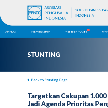
ASOSIASI
YOUR BUSINESS PA
PENGUSAHA
INDONESIA
INDONESIA
APINDO
MEMBERSHIP
MEMBER ROOM
API
History
ALB Register
Region
STUNTING
Vision & Mission
APINDO
Contac
Organization Structure
Business Unit
Back to Stunting Page
Targetkan Cakupan 1.000
Jadi Agenda Prioritas Pe