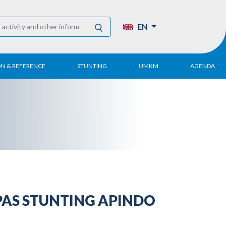
EN
ON & REFERENCE
STUNTING
UMKM
AGENDA
eport
UMKM DPN Apindo
 Paper
APINDO UMKM
Academy
tter
DPN/DPP/DPK
Activity
UMKM Articles and
Publications
 KIPAS STUNTING APINDO