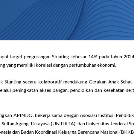
capai target pengurangan Stunting sebesar 14% pada tahun 2024
ing yang memiliki korelasi dengan pertumbuhan ekonomi.
Stunting secara kolaboratif mendukung Gerakan Anak Sehat - 
ui peningkatan akses pangan, pendidikan dan kesehatan serta 
h APINDO, bekerja sama dengan Asosiasi Institusi Pendidikan
itas Sultan Ageng Tirtayasa (UNTIRTA), dan Universitas Jender
onesia dan Badan Koordinasi Keluarga Berencana Nasional (BKKB