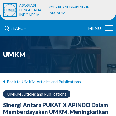
ASOSIASI
YOUR BUSINESS PARTNER IN
PENGUSAHA
INDONESIA
INDONESIA
SEARCH
MENU
UMKM
Back to UMKM Articles and Publications
UMKM Articles and Publications
Sinergi Antara PUKAT X APINDO Dalam
Memberdayakan UMKM, Meningkatkan