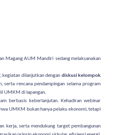
I dan Magang AUM Mandiri sedang melaksanakan
 kegiatan dilanjutkan dengan
diskusi kelompok
an, serta rencana pendampingan selama program
iil UMKM di lapangan.
m berbasis keberlanjutan. Kehadiran webinar
bahwa UMKM bukan hanya pelaku ekonomi, tetapi
an kerja, serta mendukung target pembangunan
kan prinsip ekonomi sirkular, efisiensi energi,