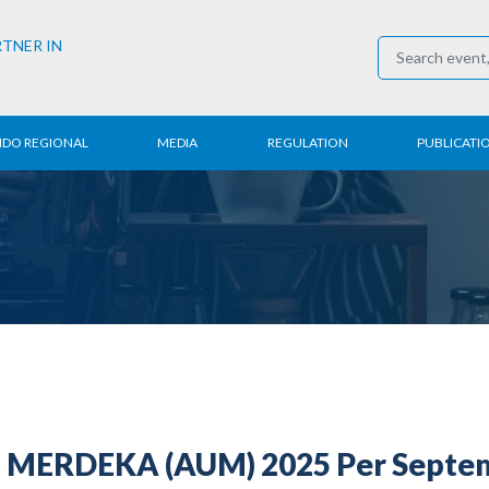
RTNER IN
NDO REGIONAL
MEDIA
REGULATION
PUBLICATI
al News
Press Conference
Employment
Annual R
 Regional
News
Trading
Research
t
Media Partner
Industry
E-Newsle
COVID-19
MERDEKA (AUM) 2025 Per Septemb