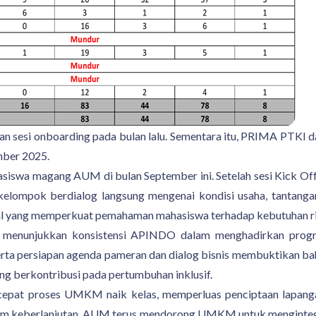
n sesi onboarding pada bulan lalu. Sementara itu, PRIMA PTK
mber 2025.
iswa magang AUM di bulan September ini. Setelah sesi Kick Off,
 kelompok berdialog langsung mengenai kondisi usaha, tantang
wal yang memperkuat pemahaman mahasiswa terhadap kebutuhan r
i menunjukkan konsistensi APINDO dalam menghadirkan progra
serta persiapan agenda pameran dan dialog bisnis membuktikan 
ang berkontribusi pada pertumbuhan inklusif.
cepat proses UMKM naik kelas, memperluas penciptaan lapang
ium keberlanjutan, AUM terus mendorong UMKM untuk mengintegrasi