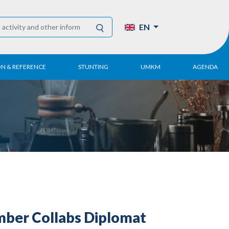
EN
ON & REFERENCE
STUNTING
UMKM
AGENDA
eport
UMKM DPN Apindo
 Paper
APINDO UMKM
Academy
tter
DPN/DPP/DPK
Activity
UMKM Articles and
Publications
er Collabs Diplomat