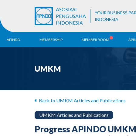
ASOSIASI
YOUR BUSINESS PA
PENGUSAHA
INDONESIA
INDONESIA
APINDO
MEMBERSHIP
MEMBER ROOM
API
History
ALB Register
Region
UMKM
Vision & Mission
APINDO
Contac
Organization Structure
Business Unit
Back to UMKM Articles and Publications
UMKM Articles and Publications
Progress APINDO UMKM 