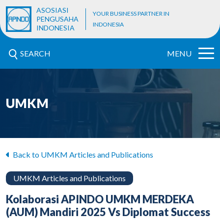
ASOSIASI
YOUR BUSINESS PARTNER IN
PENGUSAHA
INDONESIA
INDONESIA
SEARCH
MENU
UMKM
Back to UMKM Articles and Publications
UMKM Articles and Publications
Kolaborasi APINDO UMKM MERDEKA
(AUM) Mandiri 2025 Vs Diplomat Success