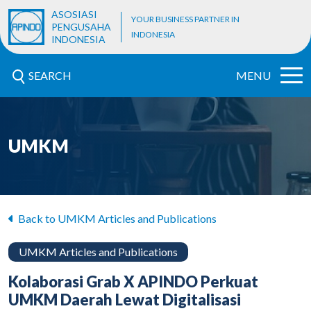
ASOSIASI
YOUR BUSINESS PARTNER IN
PENGUSAHA
INDONESIA
INDONESIA
SEARCH
MENU
UMKM
Back to UMKM Articles and Publications
UMKM Articles and Publications
Kolaborasi Grab X APINDO Perkuat
UMKM Daerah Lewat Digitalisasi