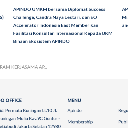
APINDO UMKM bersama Diplomat Success
AP
S)
Challenge, Candra Naya Lestari, dan EO
Mi
Accelerator Indonesia East Memberikan
an
Fasilitasi Konsultan Internasional Kepada UKM
Binaan Ekosistem APINDO
AM KERJASAMA AP...
O OFFICE
MENU
d. Permata Kuningan Lt.10 Jl.
Apindo
Regu
uningan Mulia Kav.9C Guntur -
Membership
Publ
etiabudi Jakarta Selatan 12980