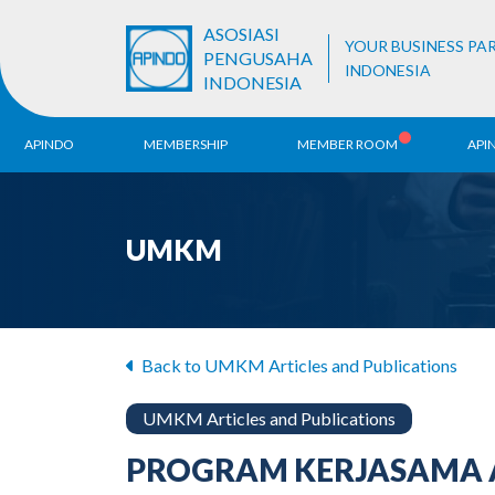
ASOSIASI
YOUR BUSINESS PA
PENGUSAHA
INDONESIA
INDONESIA
APINDO
MEMBERSHIP
MEMBER ROOM
API
History
ALB Register
Region
UMKM
Vision & Mission
APINDO
Contac
Organization Structure
Business Unit
Back to UMKM Articles and Publications
UMKM Articles and Publications
PROGRAM KERJASAMA AP