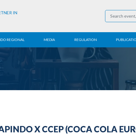
RTNER IN
NDO REGIONAL
MEDIA
REGULATION
PUBLICATI
al News
Press Conference
Employment
Annual R
 Regional
News
Trading
Research
t
Media Partner
Industry
E-Newsle
COVID-19
INDO X CCEP (COCA COLA EURO