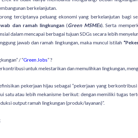
 pembangunan berkelanjutan.
ndorong terciptanya peluang ekonomi yang berkelanjutan bag
jawab dan ramah lingkungan
(
Green MSMEs
). Serta memper
sial dalam mencapai berbagai tujuan SDGs secara lebih menyelur
tanggung jawab dan ramah lingkungan, maka muncul istilah
“Peker
gkungan” / “
Green Jobs
” ?
erkontribusi untuk melestarikan dan memulihkan lingkungan, meng
finisikan pekerjaan hijau sebagai “pekerjaan yang berkontribus
 satu atau lebih mekanisme berikut: dengan memiliki tugas ter
duksi output ramah lingkungan (produk/layanan)”.
;