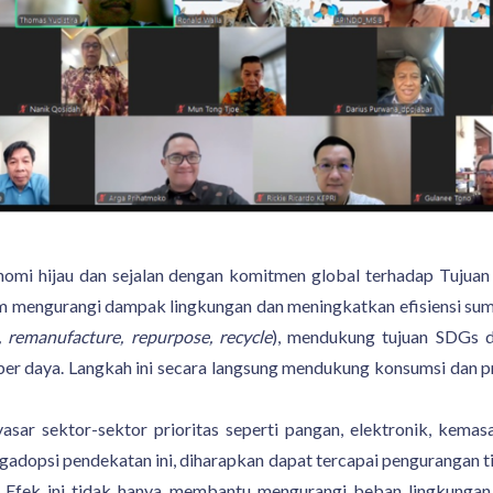
nomi hijau dan sejalan dengan komitmen global terhadap Tujua
 mengurangi dampak lingkungan dan meningkatkan efisiensi sumbe
sh, remanufacture, repurpose, recycle
), mendukung tujuan SDGs 
er daya. Langkah ini secara langsung mendukung konsumsi dan pr
ar sektor-sektor prioritas seperti pangan, elektronik, kemasan
adopsi pendekatan ini, diharapkan dapat tercapai pengurangan 
0. Efek ini tidak hanya membantu mengurangi beban lingkunga