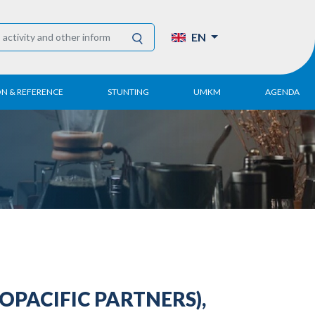
EN
ON & REFERENCE
STUNTING
UMKM
AGENDA
eport
UMKM DPN Apindo
 Paper
APINDO UMKM
Academy
tter
DPN/DPP/DPK
Activity
UMKM Articles and
Publications
PACIFIC PARTNERS),