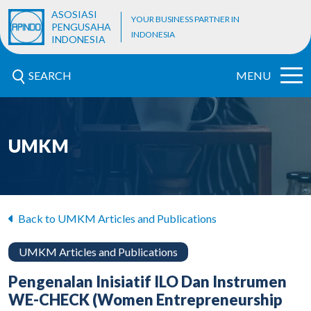
ASOSIASI
YOUR BUSINESS PARTNER IN
PENGUSAHA
INDONESIA
INDONESIA
SEARCH
MENU
UMKM
Back to UMKM Articles and Publications
UMKM Articles and Publications
Pengenalan Inisiatif ILO Dan Instrumen
WE-CHECK (Women Entrepreneurship