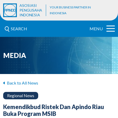
ASOSIASI
YOUR BUSINESS PARTNER IN
PENGUSAHA
INDONESIA
INDONESIA
SEARCH
MENU
MEDIA
Back to All News
Regional News
Kemendikbud Ristek Dan Apindo Riau
Buka Program MSIB