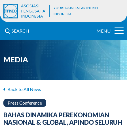
ASOSIASI
YOUR BUSINESS PARTNER IN
PENGUSAHA
INDONESIA
INDONESIA
SEARCH
MENU
MEDIA
Back to All News
Press Conference
BAHAS DINAMIKA PEREKONOMIAN
NASIONAL & GLOBAL, APINDO SELURUH