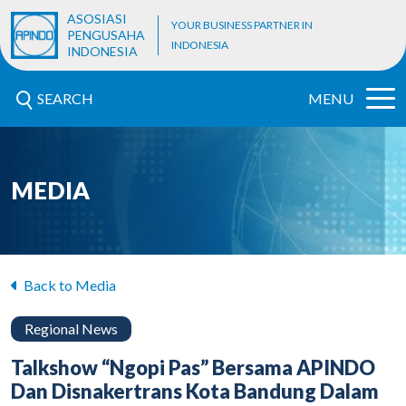
ASOSIASI
YOUR BUSINESS PARTNER IN
PENGUSAHA
INDONESIA
INDONESIA
SEARCH
MENU
MEDIA
Back to Media
Regional News
Talkshow “Ngopi Pas” Bersama APINDO
Dan Disnakertrans Kota Bandung Dalam