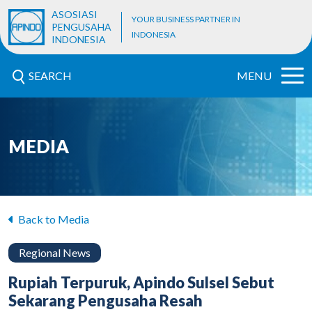
ASOSIASI
YOUR BUSINESS PARTNER IN
PENGUSAHA
INDONESIA
INDONESIA
SEARCH
MENU
MEDIA
Back to Media
Regional News
Rupiah Terpuruk, Apindo Sulsel Sebut
Sekarang Pengusaha Resah