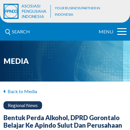
ASOSIASI
YOUR BUSINESS PARTNER IN
PENGUSAHA
INDONESIA
INDONESIA
SEARCH
MENU
MEDIA
Back to Media
Regional News
Bentuk Perda Alkohol, DPRD Gorontalo
Belajar Ke Apindo Sulut Dan Perusahaan