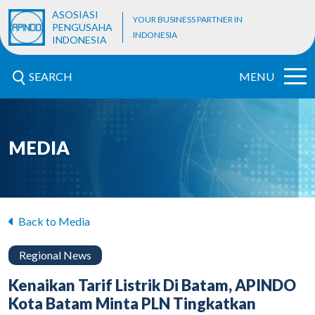
ASOSIASI
YOUR BUSINESS PARTNER IN
PENGUSAHA
INDONESIA
INDONESIA
SEARCH
MENU
MEDIA
Back to Media
Regional News
Kenaikan Tarif Listrik Di Batam, APINDO
Kota Batam Minta PLN Tingkatkan