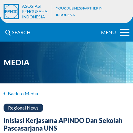
ASOSIASI
YOUR BUSINESS PARTNER IN
PENGUSAHA
INDONESIA
INDONESIA
SEARCH
MENU
MEDIA
Back to Media
Regional News
Inisiasi Kerjasama APINDO Dan Sekolah
Pascasarjana UNS