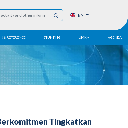
EN
ON & REFERENCE
STUNTING
UMKM
AGENDA
eport
UMKM DPN Apindo
 Paper
APINDO UMKM
Academy
tter
DPN/DPP/DPK
Activity
UMKM Articles and
Publications
e Berkomitmen Tingkatkan