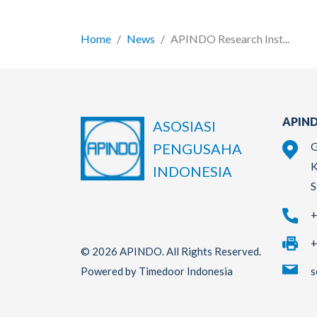
Home
News
APINDO Research Inst...
APIND
ASOSIASI
G
PENGUSAHA
K
INDONESIA
S
+
+
© 2026 APINDO. All Rights Reserved.
s
Powered by Timedoor Indonesia