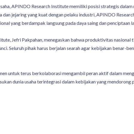
usaha, APINDO Research Institute memiliki posisi strategis dala
ata dan jejaring yang kuat dengan pelaku industri, APINDO Researc
onal yang berdampak langsung pada daya saing dan penciptaan la
ute, Jefri Pakpahan, menegaskan bahwa produktivitas nasional ti
unci. Seluruh pihak harus berjalan searah agar kebijakan benar-
en untuk terus berkolaborasi mengambil peran aktif dalam meng
asukan dunia usaha terintegrasi dalam kebijakan yang mendorong 