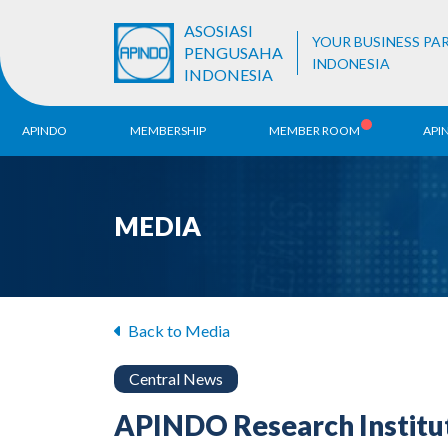
ASOSIASI
YOUR BUSINESS PA
PENGUSAHA
INDONESIA
INDONESIA
APINDO
MEMBERSHIP
MEMBER ROOM
API
History
ALB Register
Region
MEDIA
Vision & Mission
APINDO
Contac
Organization Structure
Business Unit
Back to Media
Central News
APINDO Research Institut