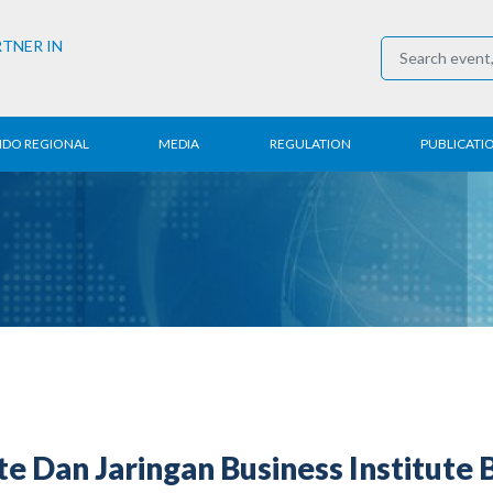
RTNER IN
NDO REGIONAL
MEDIA
REGULATION
PUBLICATI
al News
Press Conference
Employment
Annual R
 Regional
News
Trading
Research
t
Media Partner
Industry
E-Newsle
COVID-19
e Dan Jaringan Business Institut