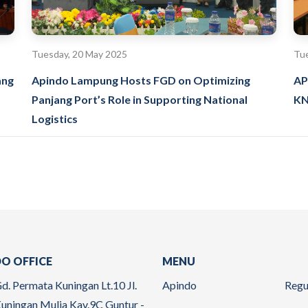
Tuesday, 20 May 2025
Tue
ang
Apindo Lampung Hosts FGD on Optimizing
AP
Panjang Port’s Role in Supporting National
KN
Logistics
O OFFICE
MENU
d. Permata Kuningan Lt.10 Jl.
Apindo
Regu
uningan Mulia Kav.9C Guntur -