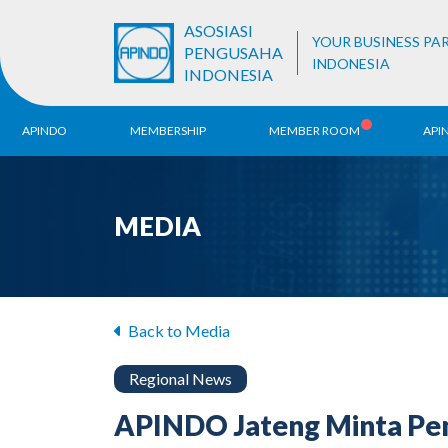
ASOSIASI
YOUR BUSINESS PA
PENGUSAHA
INDONESIA
INDONESIA
APINDO
MEMBERSHIP
MEMBER ROOM
API
History
ALB Register
Region
MEDIA
Vision & Mission
APINDO
Contac
Organization Structure
Business Unit
Back to Media
Regional News
APINDO Jateng Minta Pem