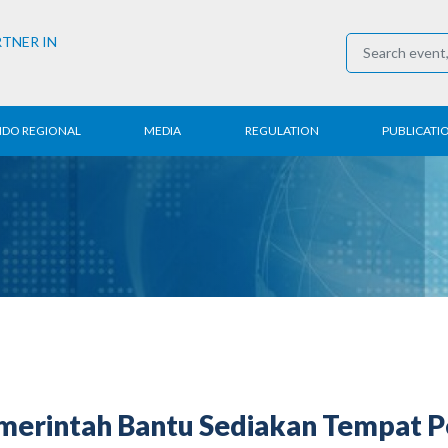
RTNER IN
NDO REGIONAL
MEDIA
REGULATION
PUBLICATI
al News
Press Conference
Employment
Annual R
 Regional
News
Trading
Research
t
Media Partner
Industry
E-Newsle
COVID-19
erintah Bantu Sediakan Tempat P