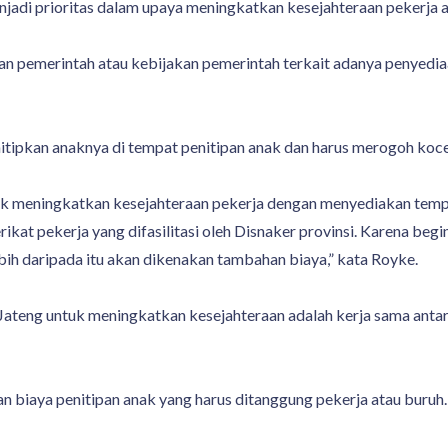
jadi prioritas dalam upaya meningkatkan kesejahteraan pekerja a
 pemerintah atau kebijakan pemerintah terkait adanya penyediaa
nitipkan anaknya di tempat penitipan anak dan harus merogoh koc
ntuk meningkatkan kesejahteraan pekerja dengan menyediakan temp
at pekerja yang difasilitasi oleh Disnaker provinsi. Karena begini
lebih daripada itu akan dikenakan tambahan biaya,” kata Royke.
Jateng untuk meningkatkan kesejahteraan adalah kerja sama ant
an biaya penitipan anak yang harus ditanggung pekerja atau buruh.