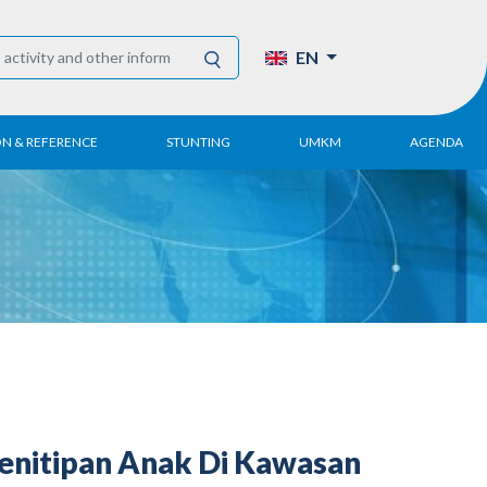
EN
ON & REFERENCE
STUNTING
UMKM
AGENDA
eport
UMKM DPN Apindo
 Paper
APINDO UMKM
Academy
tter
DPN/DPP/DPK
Activity
UMKM Articles and
Publications
enitipan Anak Di Kawasan