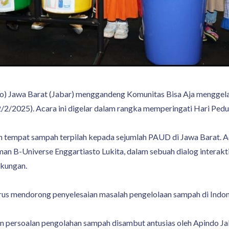
o) Jawa Barat (Jabar) menggandeng Komunitas Bisa Aja menggelar
2/2/2025). Acara ini digelar dalam rangka memperingati Hari Ped
 tempat sampah terpilah kepada sejumlah PAUD di Jawa Barat. A
man B-Universe Enggartiasto Lukita, dalam sebuah dialog interak
gkungan.
rus mendorong penyelesaian masalah pengelolaan sampah di Indon
 persoalan pengolahan sampah disambut antusias oleh Apindo Jabar