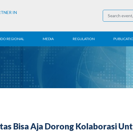
RTNER IN
NDO REGIONAL
MEDIA
REGULATION
PUBLICATI
al News
Press Conference
Employment
Annual R
 Regional
News
Trading
Research
t
Media Partner
Industry
E-Newsle
COVID-19
as Bisa Aja Dorong Kolaborasi Un