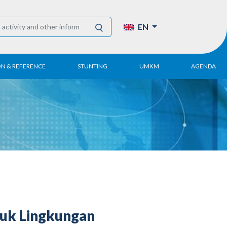
EN
ON & REFERENCE
STUNTING
UMKM
AGENDA
eport
UMKM DPN Apindo
 Paper
APINDO UMKM
Academy
tter
DPN/DPP/DPK
Activity
UMKM Articles and
Publications
tuk Lingkungan