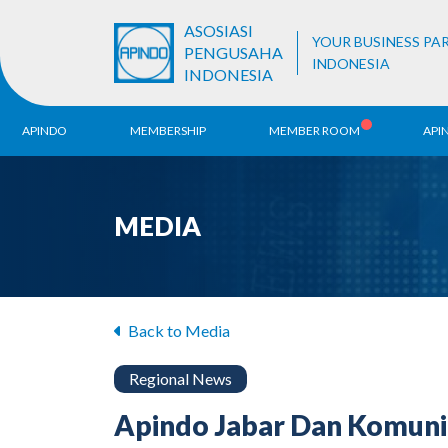
ASOSIASI
YOUR BUSINESS PA
PENGUSAHA
INDONESIA
INDONESIA
APINDO
MEMBERSHIP
MEMBER ROOM
API
History
ALB Register
Region
MEDIA
Vision & Mission
APINDO
Contac
Organization Structure
Business Unit
Back to Media
Regional News
Apindo Jabar Dan Komunit