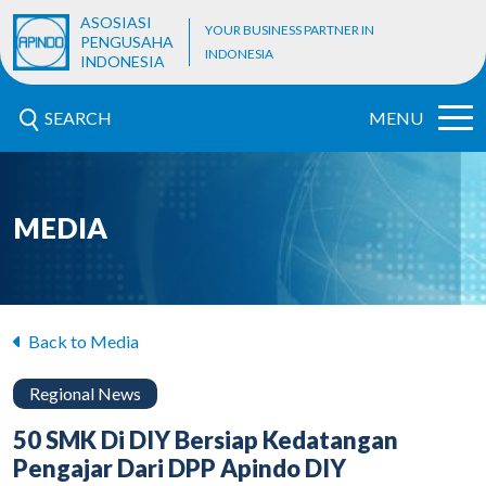
ASOSIASI
YOUR BUSINESS PARTNER IN
PENGUSAHA
INDONESIA
INDONESIA
SEARCH
MENU
MEDIA
Back to Media
Regional News
50 SMK Di DIY Bersiap Kedatangan
Pengajar Dari DPP Apindo DIY