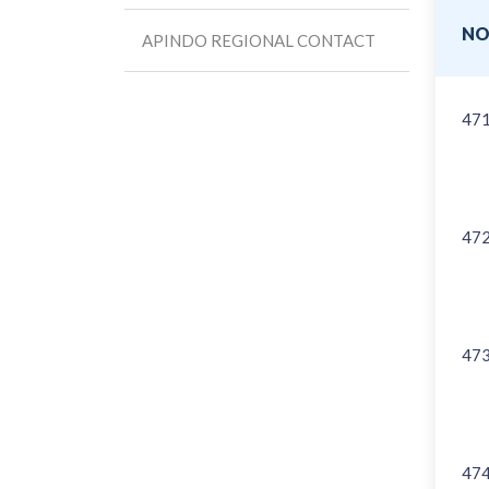
N
APINDO REGIONAL CONTACT
47
47
47
47