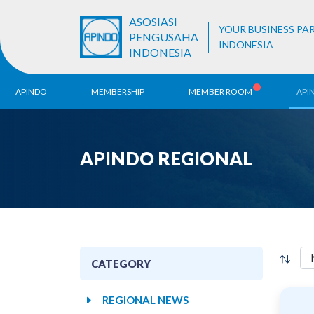
ASOSIASI
YOUR BUSINESS PA
PENGUSAHA
INDONESIA
INDONESIA
APINDO
MEMBERSHIP
MEMBER ROOM
API
History
ALB Register
Region
APINDO REGIONAL
Vision & Mission
APINDO
Contac
Organization Structure
Business Unit
CATEGORY
REGIONAL NEWS