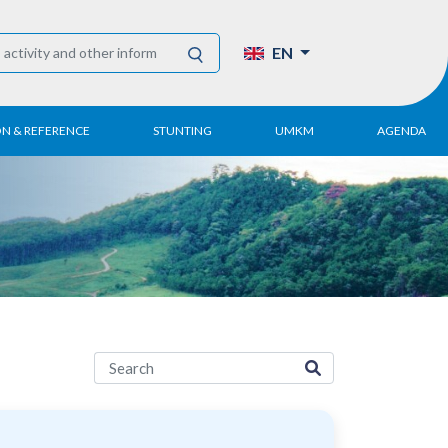
EN
ON & REFERENCE
STUNTING
UMKM
AGENDA
eport
UMKM DPN Apindo
 Paper
APINDO UMKM
Academy
tter
DPN/DPP/DPK
Activity
UMKM Articles and
Publications