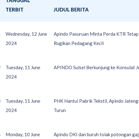
TANGGAL
O
TERBIT
JUDUL BERITA
1
Wednesday, 12 June
Apindo Pasuruan Minta Perda KTR Tetap 
2024
Rugikan Pedagang Kecil
2
Tuesday, 11 June
APINDO Sulsel Berkunjung ke Konsulat Je
2024
3
Tuesday, 11 June
PHK Hantui Pabrik Tekstil, Apindo Jateng
2024
Turun
4
Monday, 10 June
Apindo DKI dan buruh tolak potongan gaji