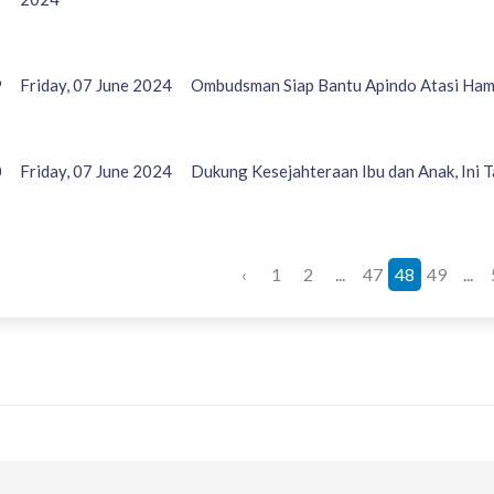
9
Friday, 07 June 2024
Ombudsman Siap Bantu Apindo Atasi Hamb
0
Friday, 07 June 2024
Dukung Kesejahteraan Ibu dan Anak, Ini
‹
1
2
...
47
48
49
...