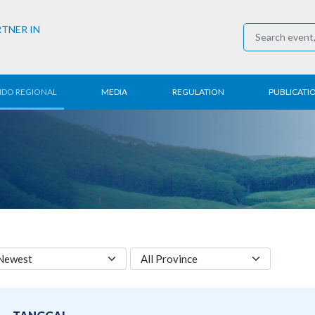
RTNER IN
NDO REGIONAL
MEDIA
REGULATION
PUBLICATI
al News
Press Conference
Employment
Annual R
 Regional
News
Trading
Research
t
Media Partner
Industry
E-Newsle
COVID-19