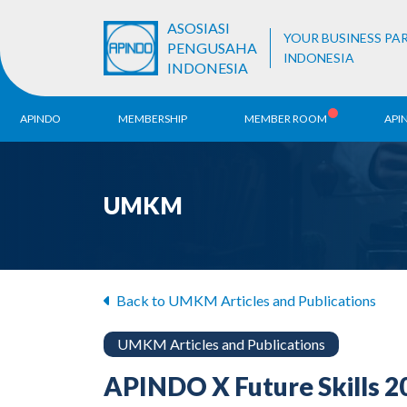
ASOSIASI
YOUR BUSINESS PA
PENGUSAHA
INDONESIA
INDONESIA
APINDO
MEMBERSHIP
MEMBER ROOM
API
History
ALB Register
Region
UMKM
Vision & Mission
APINDO
Contac
Organization Structure
Business Unit
Back to UMKM Articles and Publications
UMKM Articles and Publications
APINDO X Future Skills 2