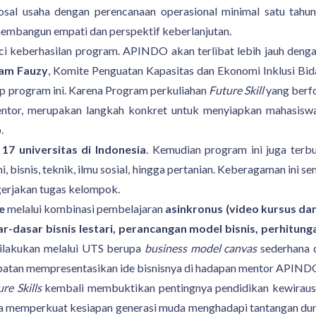
al usaha dengan perencanaan operasional minimal satu tahun.
membangun empati dan perspektif keberlanjutan.
i keberhasilan program. APINDO akan terlibat lebih jauh deng
am Fauzy
, Komite Penguatan Kapasitas dan Ekonomi Inklusi
 program ini. Karena Program perkuliahan
Future Skill
yang berfo
entor, merupakan langkah konkret untuk menyiapkan mahasiswa t
.
i
17 universitas di Indonesia
. Kemudian program ini juga terb
, bisnis, teknik, ilmu sosial, hingga pertanian. Keberagaman ini 
gerjakan tugas kelompok.
e
melalui kombinasi pembelajaran
asinkronus (video kursus dan
sar-dasar bisnis lestari, perancangan model bisnis, perhitun
dilakukan melalui UTS berupa
business model canvas
sederhana 
patan mempresentasikan ide bisnisnya di hadapan mentor APINDO 
re Skills
kembali membuktikan pentingnya pendidikan kewirausah
uga memperkuat kesiapan generasi muda menghadapi tantangan dun