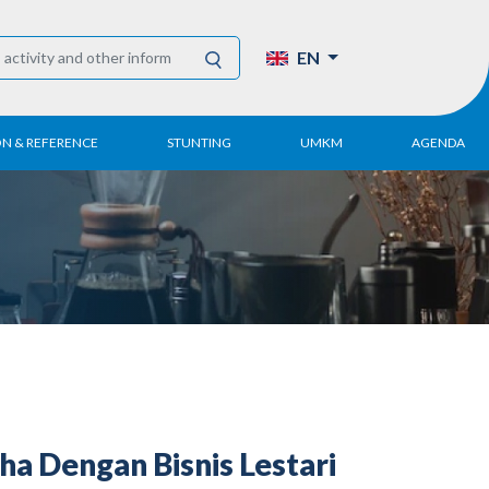
EN
ON & REFERENCE
STUNTING
UMKM
AGENDA
eport
UMKM DPN Apindo
 Paper
APINDO UMKM
Academy
tter
DPN/DPP/DPK
Activity
UMKM Articles and
Publications
a Dengan Bisnis Lestari