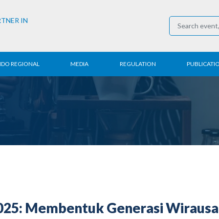
RTNER IN
NDO REGIONAL
MEDIA
REGULATION
PUBLICATI
al News
Press Conference
Employment
Annual R
 Regional
News
Trading
Research
t
Media Partner
Industry
E-Newsle
COVID-19
025: Membentuk Generasi Wirausah