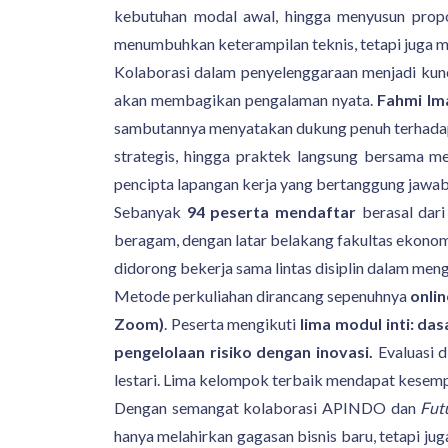
kebutuhan modal awal, hingga menyusun propos
menumbuhkan keterampilan teknis, tetapi juga 
Kolaborasi dalam penyelenggaraan menjadi kunc
akan membagikan pengalaman nyata.
Fahmi Im
sambutannya menyatakan dukung penuh terhadap
strategis, hingga praktek langsung bersama m
pencipta lapangan kerja yang bertanggung jawab
Sebanyak
94 peserta mendaftar
berasal dar
beragam, dengan latar belakang fakultas ekonomi
didorong bekerja sama lintas disiplin dalam men
Metode perkuliahan dirancang sepenuhnya
onlin
Zoom)
. Peserta mengikuti
lima modul inti: da
pengelolaan risiko dengan inovasi.
Evaluasi 
lestari. Lima kelompok terbaik mendapat kesem
Dengan semangat kolaborasi APINDO dan
Futu
hanya melahirkan gagasan bisnis baru, tetapi j