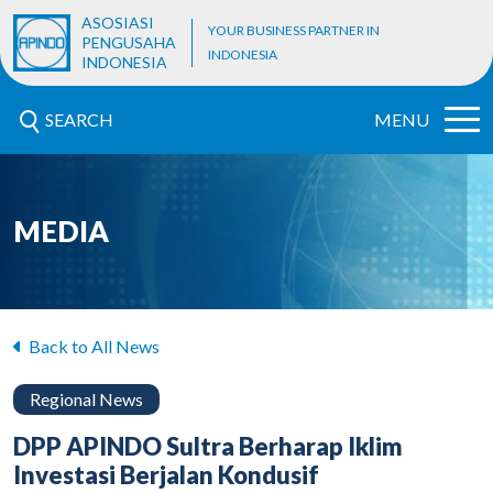
ASOSIASI
YOUR BUSINESS PARTNER IN
PENGUSAHA
INDONESIA
INDONESIA
SEARCH
MENU
MEDIA
Back to All News
Regional News
DPP APINDO Sultra Berharap Iklim
Investasi Berjalan Kondusif