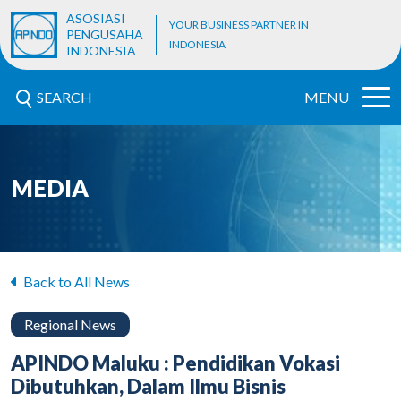
ASOSIASI
YOUR BUSINESS PARTNER IN
PENGUSAHA
INDONESIA
INDONESIA
SEARCH
MENU
MEDIA
Back to All News
Regional News
APINDO Maluku : Pendidikan Vokasi
Dibutuhkan, Dalam Ilmu Bisnis