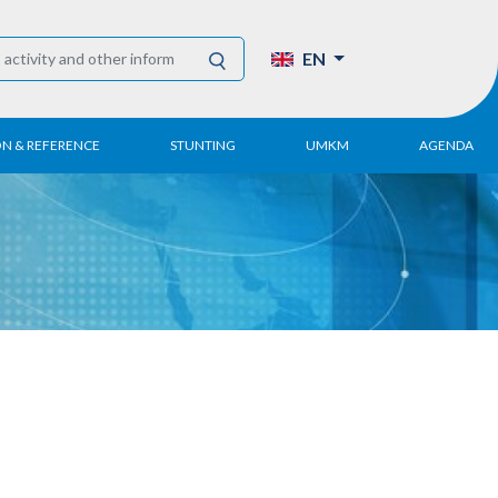
EN
ON & REFERENCE
STUNTING
UMKM
AGENDA
eport
UMKM DPN Apindo
 Paper
APINDO UMKM
Academy
tter
DPN/DPP/DPK
Activity
UMKM Articles and
Publications