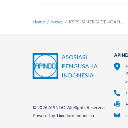
Home
News
KSPSI SINERGI DENGAN...
APIND
ASOSIASI
G
PENGUSAHA
K
INDONESIA
S
+
+
© 2026 APINDO. All Rights Reserved.
s
Powered by Timedoor Indonesia