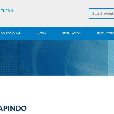
RTNER IN
NDO REGIONAL
MEDIA
REGULATION
PUBLICATI
al News
Press Conference
Employment
Annual R
 Regional
News
Trading
Research
t
Media Partner
Industry
E-Newsle
COVID-19
 APINDO