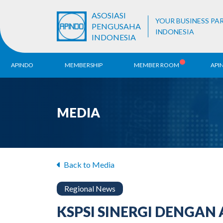
ASOSIASI
YOUR BUSINESS PA
PENGUSAHA
INDONESIA
INDONESIA
APINDO
MEMBERSHIP
MEMBER ROOM
API
History
ALB Register
Region
MEDIA
Vision & Mission
APINDO
Contac
Organization Structure
Business Unit
Back to Media
Regional News
KSPSI SINERGI DENGAN