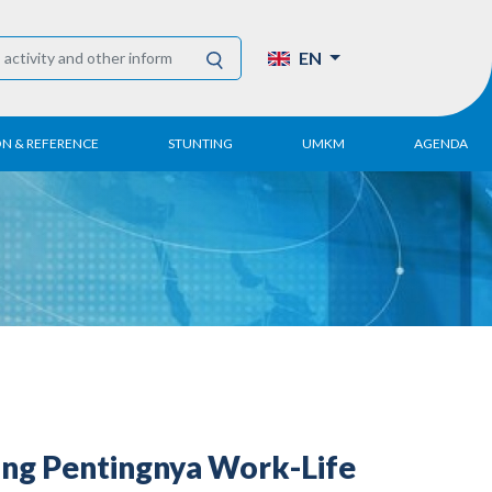
EN
ON & REFERENCE
STUNTING
UMKM
AGENDA
eport
UMKM DPN Apindo
 Paper
APINDO UMKM
Academy
tter
DPN/DPP/DPK
Activity
UMKM Articles and
Publications
ong Pentingnya Work-Life