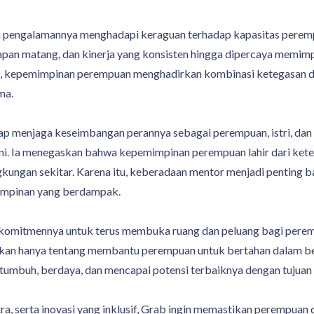
pengalamannya menghadapi keraguan terhadap kapasitas perempua
pan matang, dan kinerja yang konsisten hingga dipercaya memimp
tnya, kepemimpinan perempuan menghadirkan kombinasi ketegasa
ma.
tap menjaga keseimbangan perannya sebagai perempuan, istri, dan 
kini. Ia menegaskan bahwa kepemimpinan perempuan lahir dari ket
gkungan sekitar. Karena itu, keberadaan mentor menjadi pentin
mpinan yang berdampak.
omitmennya untuk terus membuka ruang dan peluang bagi pere
an hanya tentang membantu perempuan untuk bertahan dalam berb
mbuh, berdaya, dan mencapai potensi terbaiknya dengan tujuan y
tra, serta inovasi yang inklusif, Grab ingin memastikan perempuan