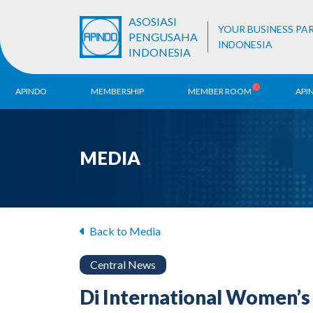
ASOSIASI
YOUR BUSINESS PA
PENGUSAHA
INDONESIA
INDONESIA
APINDO
MEMBERSHIP
MEMBER ROOM
API
History
ALB Register
Region
MEDIA
Vision & Mission
APINDO
Contac
Organization Structure
Business Unit
Back to Media
Central News
Di International Women’