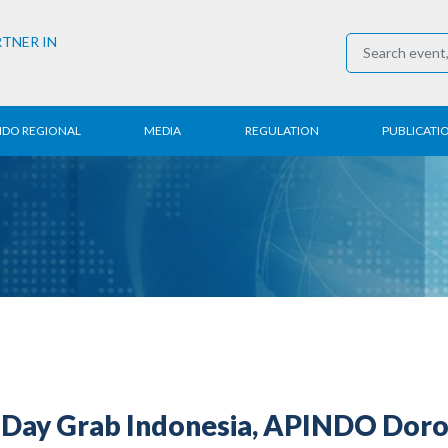
RTNER IN
NDO REGIONAL
MEDIA
REGULATION
PUBLICATI
al News
Press Conference
Employment
Annual R
 Regional
News
Trading
Research
t
Media Partner
Industry
E-Newsle
COVID-19
s Day Grab Indonesia, APINDO Dor