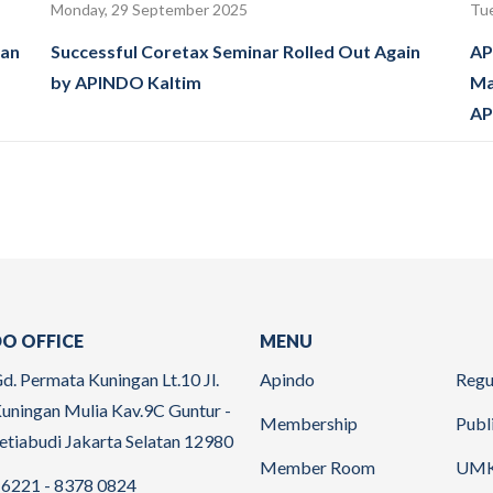
Monday, 29 September 2025
Tue
tan
Successful Coretax Seminar Rolled Out Again
AP
by APINDO Kaltim
Ma
AP
O OFFICE
MENU
d. Permata Kuningan Lt.10 Jl.
Apindo
Regu
uningan Mulia Kav.9C Guntur -
Membership
Publ
etiabudi Jakarta Selatan 12980
Member Room
UM
6221 - 8378 0824