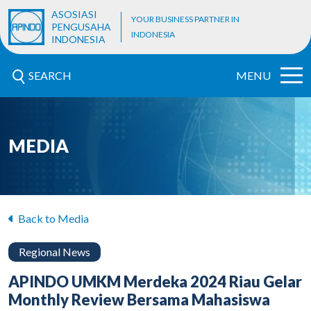
ASOSIASI
YOUR BUSINESS PARTNER IN
PENGUSAHA
INDONESIA
INDONESIA
SEARCH
MENU
MEDIA
Back to Media
Regional News
APINDO UMKM Merdeka 2024 Riau Gelar
Monthly Review Bersama Mahasiswa