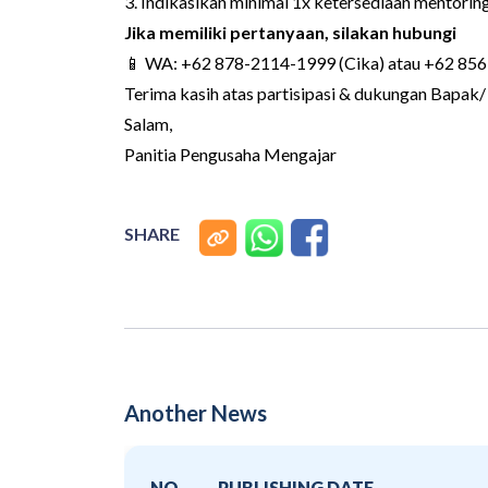
3. ⁠Indikasikan minimal 1x ketersediaan mentori
Jika memiliki pertanyaan, silakan hubungi
📱 WA: +62 878-2114-1999 (Cika) atau +62 856
Terima kasih atas partisipasi & dukungan Bapak/ 
Salam,
Panitia Pengusaha Mengajar
SHARE
Another News
NO
PUBLISHING DATE