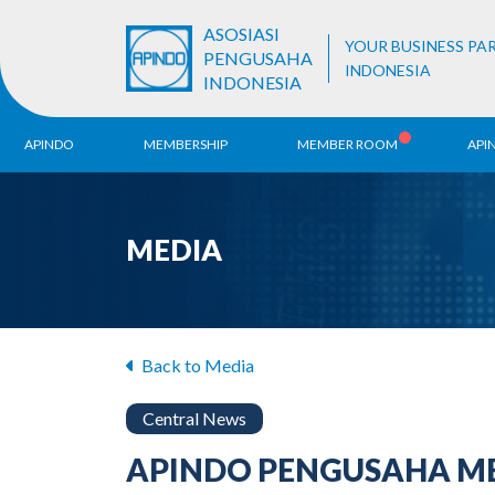
ASOSIASI
YOUR BUSINESS PA
PENGUSAHA
INDONESIA
INDONESIA
APINDO
MEMBERSHIP
MEMBER ROOM
API
History
ALB Register
Region
MEDIA
Vision & Mission
APINDO
Contac
Organization Structure
Business Unit
Back to Media
Central News
APINDO PENGUSAHA M