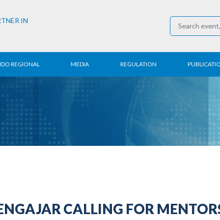
RTNER IN
NDO REGIONAL
MEDIA
REGULATION
PUBLICATI
al News
Press Conference
Employment
Annual R
 Regional
News
Trading
Research
t
Media Partner
Industry
E-Newsle
COVID-19
ENGAJAR CALLING FOR MENTOR