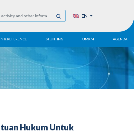
EN
ON & REFERENCE
STUNTING
UMKM
AGENDA
eport
UMKM DPN Apindo
 Paper
APINDO UMKM
Academy
tter
DPN/DPP/DPK
Activity
UMKM Articles and
Publications
antuan Hukum Untuk