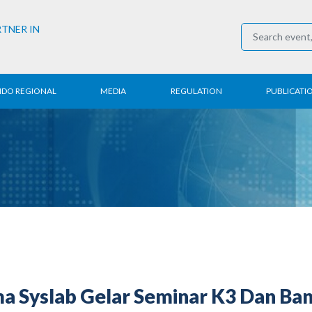
RTNER IN
NDO REGIONAL
MEDIA
REGULATION
PUBLICATI
al News
Press Conference
Employment
Annual R
 Regional
News
Trading
Research
t
Media Partner
Industry
E-Newsle
COVID-19
a Syslab Gelar Seminar K3 Dan B