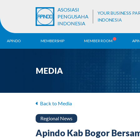
ASOSIASI
YOUR BUSINESS PA
PENGUSAHA
INDONESIA
INDONESIA
APINDO
MEMBERSHIP
MEMBER ROOM
API
History
ALB Register
Region
MEDIA
Vision & Mission
APINDO
Contac
Organization Structure
Business Unit
Back to Media
Regional News
Apindo Kab Bogor Bersam