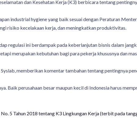
Keselamatan dan Kesehatan Kerja (K3) berbicara tentang pentingnya 
apan industrial hygiene yang baik sesuai dengan Peraturan Ment
gi risiko kecelakaan kerja, dan meningkatkan produktivitas.
dap regulasi ini berdampak pada keberlanjutan bisnis dalam jangk
tetapi merupakan kebutuhan bagi para pekerja khususnya dan ma
T Syslab, memberikan komentar tambahan tentang pentingnya pene
nya. Baik perusahaan besar maupun kecil di Indonesia harus memp
 No. 5 Tahun 2018 tentang K3 Lingkungan Kerja (terbit pada tan