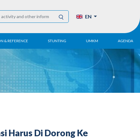
EN
ON & REFERENCE
STUNTING
UMKM
AGENDA
eport
UMKM DPN Apindo
 Paper
APINDO UMKM
Academy
tter
DPN/DPP/DPK
Activity
UMKM Articles and
Publications
si Harus Di Dorong Ke