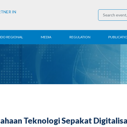
RTNER IN
NDO REGIONAL
MEDIA
REGULATION
PUBLICATI
al News
Press Conference
Employment
Annual R
 Regional
News
Trading
Research
t
Media Partner
Industry
E-Newsle
COVID-19
ahaan Teknologi Sepakat Digitalisa