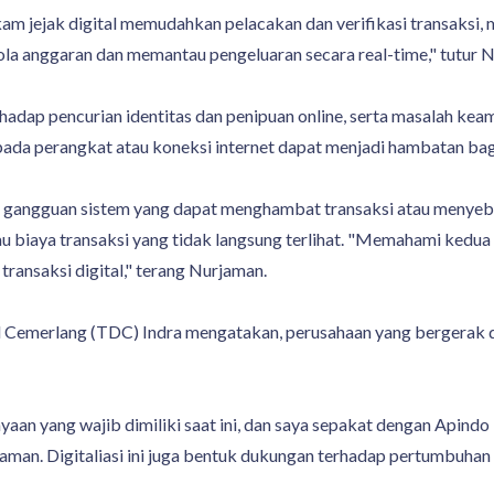
m jejak digital memudahkan pelacakan dan verifikasi transaksi, 
la anggaran dan memantau pengeluaran secara real-time," tutur 
iko terhadap pencurian identitas dan penipuan online, serta masala
s pada perangkat atau koneksi internet dapat menjadi hambatan ba
tau gangguan sistem yang dapat menghambat transaksi atau menye
 biaya transaksi yang tidak langsung terlihat. "Memahami kedua
ransaksi digital," terang Nurjaman.
tal Cemerlang (TDC) Indra mengatakan, perusahaan yang bergerak 
aan yang wajib dimiliki saat ini, dan saya sepakat dengan Apindo kal
an. Digitaliasi ini juga bentuk dukungan terhadap pertumbuhan ek