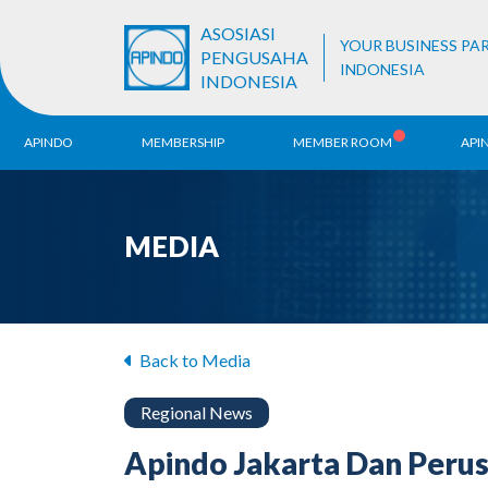
ASOSIASI
YOUR BUSINESS PA
PENGUSAHA
INDONESIA
INDONESIA
APINDO
MEMBERSHIP
MEMBER ROOM
API
History
ALB Register
Region
MEDIA
Vision & Mission
APINDO
Contac
Organization Structure
Business Unit
Back to Media
Regional News
Apindo Jakarta Dan Perus