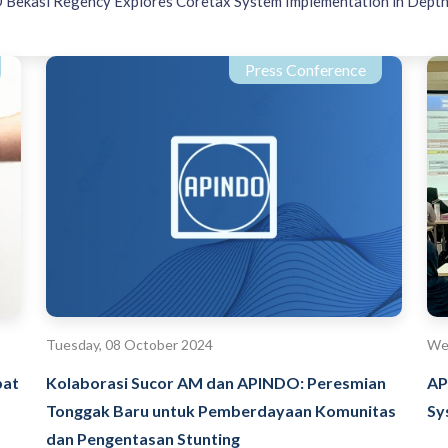
Bekasi Regency Explores Coretax System Implementation in Dept
Press Conference
Tuesday, 08 October 2024
We
pat
Kolaborasi Sucor AM dan APINDO: Peresmian
AP
Tonggak Baru untuk Pemberdayaan Komunitas
Sy
dan Pengentasan Stunting