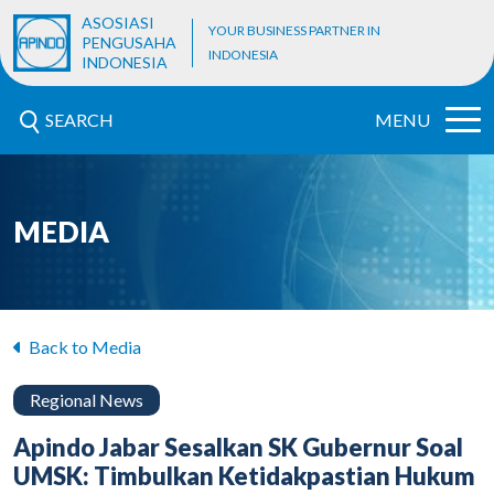
ASOSIASI
YOUR BUSINESS PARTNER IN
PENGUSAHA
INDONESIA
INDONESIA
SEARCH
MENU
MEDIA
Back to Media
Regional News
Apindo Jabar Sesalkan SK Gubernur Soal
UMSK: Timbulkan Ketidakpastian Hukum