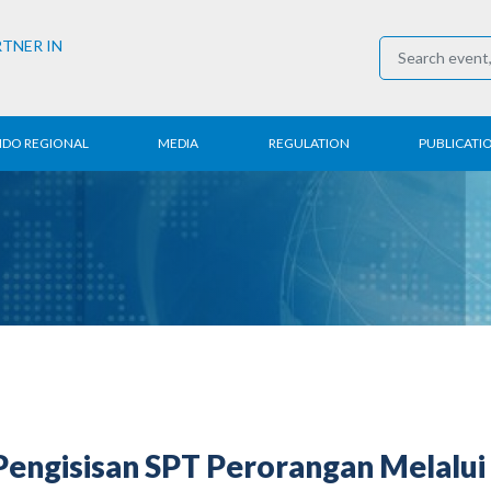
RTNER IN
NDO REGIONAL
MEDIA
REGULATION
PUBLICATI
al News
Press Conference
Employment
Annual R
 Regional
News
Trading
Research
t
Media Partner
Industry
E-Newsle
COVID-19
engisisan SPT Perorangan Melalui