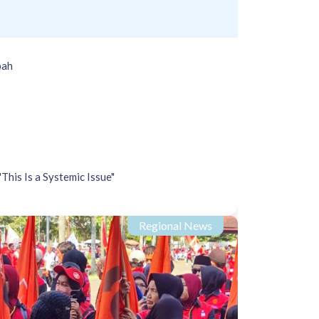
pah
his Is a Systemic Issue"
Regional News