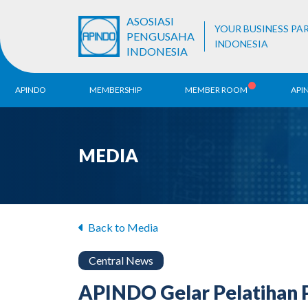
ASOSIASI
YOUR BUSINESS PA
PENGUSAHA
INDONESIA
INDONESIA
APINDO
MEMBERSHIP
MEMBER ROOM
API
History
ALB Register
Region
MEDIA
Vision & Mission
APINDO
Contac
Organization Structure
Business Unit
Back to Media
Central News
APINDO Gelar Pelatihan P