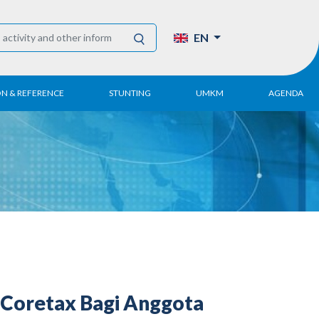
EN
ON & REFERENCE
STUNTING
UMKM
AGENDA
eport
UMKM DPN Apindo
 Paper
APINDO UMKM
Academy
tter
DPN/DPP/DPK
Activity
UMKM Articles and
Publications
 Coretax Bagi Anggota