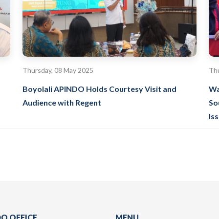
Thursday, 08 May 2025
Thu
Boyolali APINDO Holds Courtesy Visit and
Wa
Audience with Regent
So
Is
O OFFICE
MENU