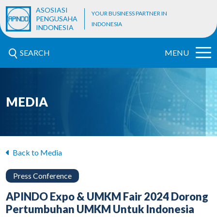
ASOSIASI
YOUR BUSINESS PARTNER IN
PENGUSAHA
INDONESIA
INDONESIA
SEARCH
MENU
MEDIA
Back to Media
Press Conference
APINDO Expo & UMKM Fair 2024 Dorong
Pertumbuhan UMKM Untuk Indonesia