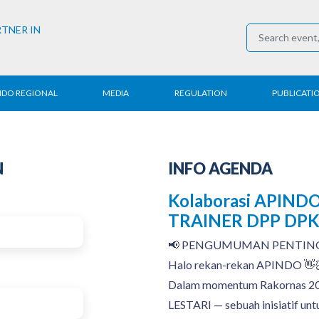
RTNER IN
NDO REGIONAL
MEDIA
REGULATION
PUBLICATI
al News
Press Conference
Employment
Annual R
 Regional
News
Trading
Research
N
INFO AGENDA
t
Media Partner
Industry
E-Newsle
Kolaborasi APINDO
COVID-19
TRAINER DPP DP
📢 PENGUMUMAN PENTING
Halo rekan-rekan APINDO 👋
Dalam momentum Rakornas 20
LESTARI — sebuah inisiatif 