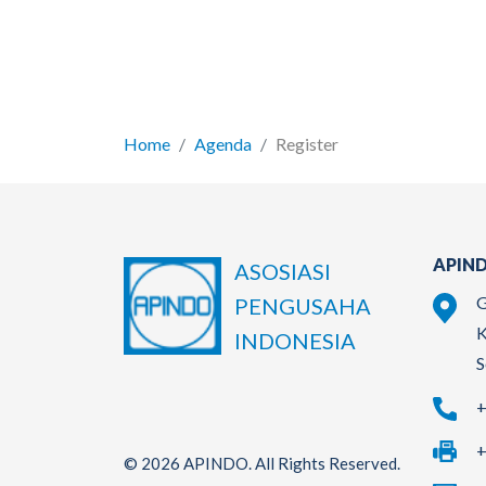
Home
Agenda
Register
APIND
ASOSIASI
G
PENGUSAHA
K
INDONESIA
S
+
+
© 2026 APINDO. All Rights Reserved.