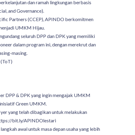
berkelanjutan dan ramah lingkungan berbasis
cial, and Governance).
cific Partners (CCEP), APINDO berkomitmen
enjadi UMKM Hijau.
engundang seluruh DPP dan DPK yang memiliki
ioneer dalam program ini, dengan merekrut dan
sing-masing.
 (ToT)
ber DPP & DPK yang ingin mengajak UMKM
 inisiatif Green UMKM.
lyer yang telah dibagikan untuk melakukan
https://bit.ly/APINDOlestari
langkah awal untuk masa depan usaha yang lebih