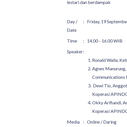
lestari dan berdampak
Day /
:
Friday, 19 Septembe
Date
Time
:
14.00 - 16.00 WIB
Speaker
:
Ronald Walla, K
Agnes Manurung, S
Communications 
Dewi Tio, Anggot
Koperasi APIND
Okky Arifiandi, 
Koperasi APIND
Media
:
Online / Daring