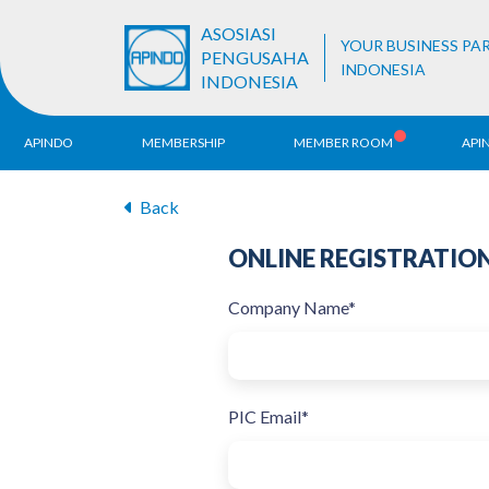
ASOSIASI
YOUR BUSINESS PA
PENGUSAHA
INDONESIA
INDONESIA
APINDO
MEMBERSHIP
MEMBER ROOM
API
History
ALB Register
Back
Region
Vision & Mission
APINDO
ONLINE REGISTRATIO
Contac
Organization Structure
Company Name*
Business Unit
PIC Email*