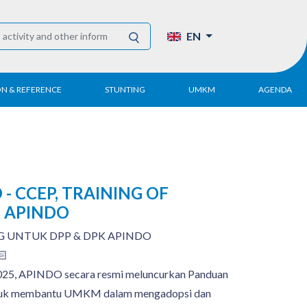
EN
ON & REFERENCE
STUNTING
UMKM
AGENDA
eport
UMKM DPN Apindo
 Paper
APINDO UMKM
Academy
tter
DPN/DPP/DPK
 - CCEP, TRAINING OF
Activity
K APINDO
UMKM Articles and
Publications
 UNTUK DPP & DPK APINDO
🏻
25, APINDO secara resmi meluncurkan Panduan
untuk membantu UMKM dalam mengadopsi dan