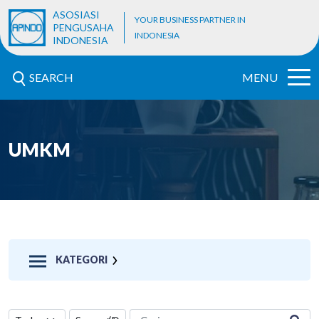
ASOSIASI
YOUR BUSINESS PARTNER IN
PENGUSAHA
INDONESIA
INDONESIA
SEARCH
MENU
UMKM
KATEGORI