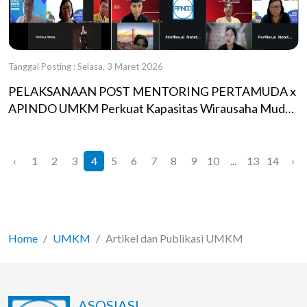
Tanggal Posting : Selasa, 3 Maret 2026
PELAKSANAAN POST MENTORING PERTAMUDA x
APINDO UMKM Perkuat Kapasitas Wirausaha Muda
Sektor Energi Berbasis ESG
‹
1
2
3
4
5
6
7
8
9
10
...
13
14
›
Home
UMKM
Artikel dan Publikasi UMKM
ASOSIASI