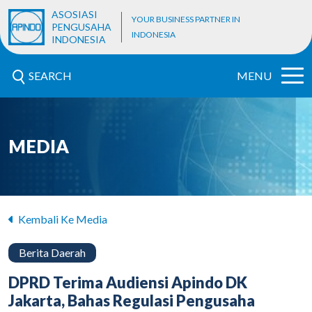
ASOSIASI
YOUR BUSINESS PARTNER IN
PENGUSAHA
INDONESIA
INDONESIA
SEARCH
MENU
MEDIA
Kembali Ke Media
Berita Daerah
DPRD Terima Audiensi Apindo DK
Jakarta, Bahas Regulasi Pengusaha