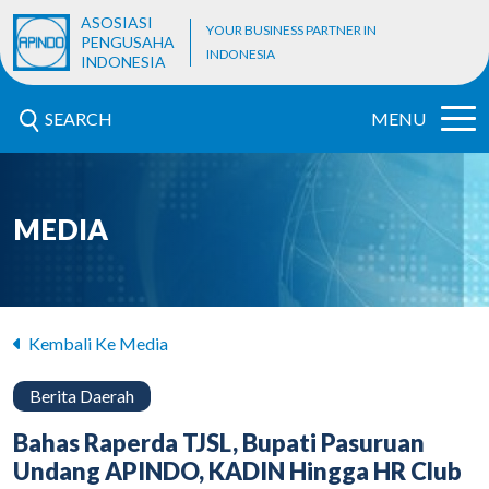
ASOSIASI
YOUR BUSINESS PARTNER IN
PENGUSAHA
INDONESIA
INDONESIA
SEARCH
MENU
MEDIA
Kembali Ke Media
Berita Daerah
Bahas Raperda TJSL, Bupati Pasuruan
Undang APINDO, KADIN Hingga HR Club