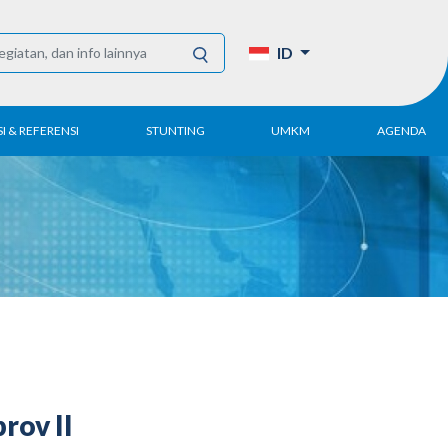
ID
I & REFERENSI
STUNTING
UMKM
AGENDA
Tahunan
UMKM DPN Apindo
enelitian
APINDO UMKM
Akademi
lektronik
Kegiatan
DPN/DPP/DPK
Artikel dan Publikasi
UMKM
rov II