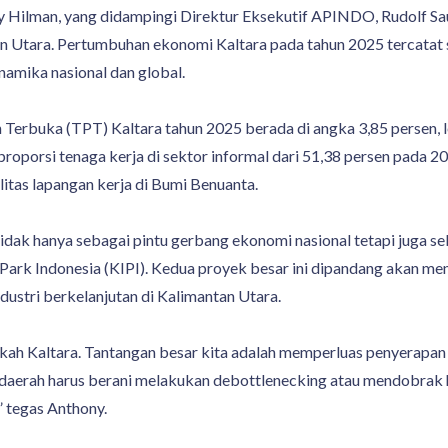
Hilman, yang didampingi Direktur Eksekutif APINDO, Rudolf S
 Utara. Pertumbuhan ekonomi Kaltara pada tahun 2025 tercatat s
namika nasional dan global.
 Terbuka (TPT) Kaltara tahun 2025 berada di angka 3,85 persen, l
n proporsi tenaga kerja di sektor informal dari 51,38 persen pada
itas lapangan kerja di Bumi Benuanta.
 tidak hanya sebagai pintu gerbang ekonomi nasional tetapi juga
l Park Indonesia (KIPI). Kedua proyek besar ini dipandang akan me
ustri berkelanjutan di Kalimantan Utara.
altara. Tantangan besar kita adalah memperluas penyerapan ten
erah harus berani melakukan debottlenecking atau mendobrak ha
 tegas Anthony.