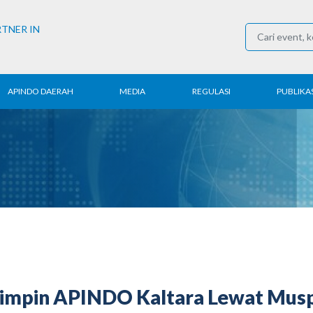
RTNER IN
APINDO DAERAH
MEDIA
REGULASI
PUBLIKAS
rita Daerah
Konferensi Pers
Ketenagakerjaan
Laporan 
ntak APINDO
Berita
Perdagangan
Kajian & P
erah
Media Partner
Industri
Buletin E
COVID-19
Pimpin APINDO Kaltara Lewat Musp