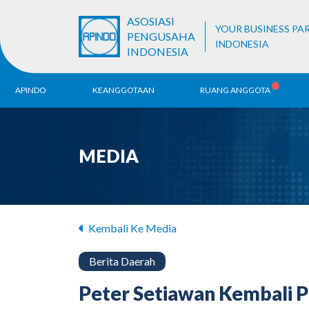
ASOSIASI
YOUR BUSINESS PA
PENGUSAHA
INDONESIA
INDONESIA
APINDO
KEANGGOTAAN
RUANG ANGGOTA
Sejarah
Pendaftaran ALB
Be
MEDIA
Visi & Misi
Ko
Da
Struktur Organisasi
Unit Bisnis
Kembali Ke Media
Berita Daerah
Peter Setiawan Kembali 