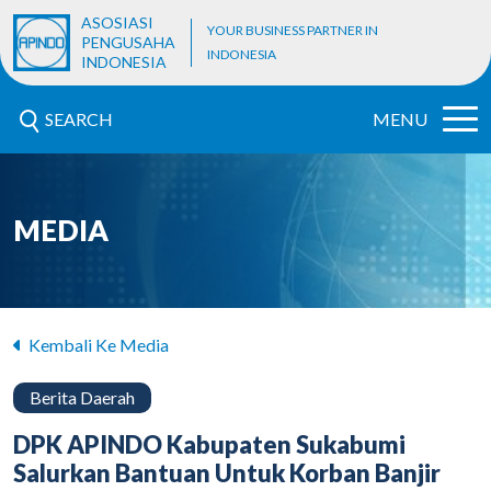
ASOSIASI
YOUR BUSINESS PARTNER IN
PENGUSAHA
INDONESIA
INDONESIA
SEARCH
MENU
MEDIA
Kembali Ke Media
Berita Daerah
DPK APINDO Kabupaten Sukabumi
Salurkan Bantuan Untuk Korban Banjir