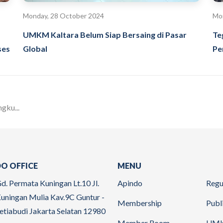
Monday, 28 October 2024
Mon
UMKM Kaltara Belum Siap Bersaing di Pasar
Te
ses
Global
Pe
ku...
O OFFICE
MENU
d. Permata Kuningan Lt.10 Jl.
Apindo
Regu
uningan Mulia Kav.9C Guntur -
Membership
Publ
etiabudi Jakarta Selatan 12980
Member Room
UM