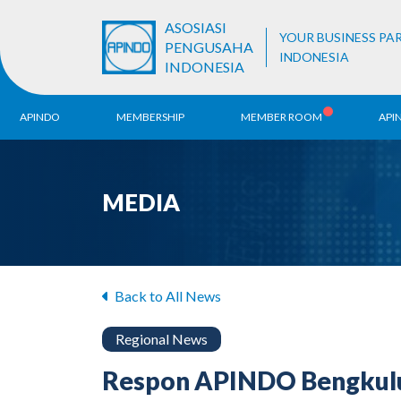
ASOSIASI
YOUR BUSINESS PA
PENGUSAHA
INDONESIA
INDONESIA
APINDO
MEMBERSHIP
MEMBER ROOM
API
History
ALB Register
Region
MEDIA
Vision & Mission
APINDO
Contac
Organization Structure
Business Unit
Back to All News
Regional News
Respon APINDO Bengkulu