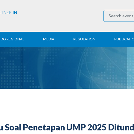
RTNER IN
NDO REGIONAL
MEDIA
REGULATION
PUBLICATI
al News
Press Conference
Employment
Annual R
 Regional
News
Trading
Research
t
Media Partner
Industry
E-Newsle
COVID-19
 Soal Penetapan UMP 2025 Ditun