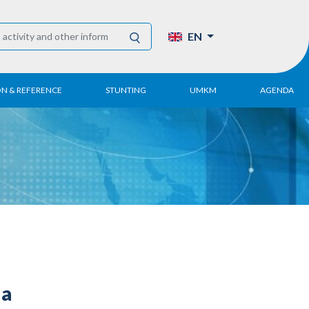
EN
ON & REFERENCE
STUNTING
UMKM
AGENDA
eport
UMKM DPN Apindo
 Paper
APINDO UMKM
Academy
tter
DPN/DPP/DPK
Activity
UMKM Articles and
Publications
da