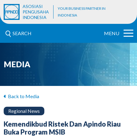
ASOSIASI
YOUR BUSINESS PARTNER IN
PENGUSAHA
INDONESIA
INDONESIA
SEARCH
MENU
MEDIA
Back to Media
Regional News
Kemendikbud Ristek Dan Apindo Riau
Buka Program MSIB