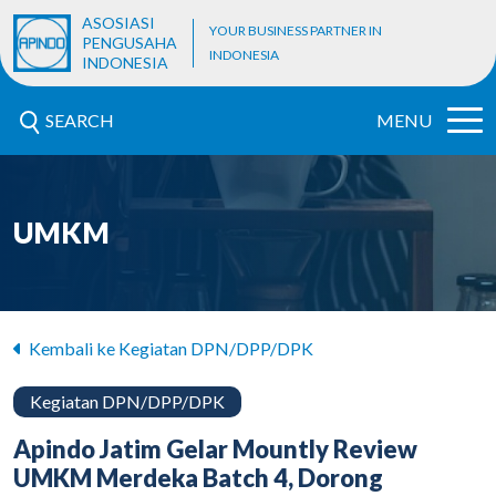
ASOSIASI
YOUR BUSINESS PARTNER IN
PENGUSAHA
INDONESIA
INDONESIA
SEARCH
MENU
UMKM
Kembali ke Kegiatan DPN/DPP/DPK
Kegiatan DPN/DPP/DPK
Apindo Jatim Gelar Mountly Review
UMKM Merdeka Batch 4, Dorong