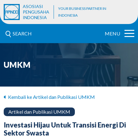
ASOSIASI
YOUR BUSINESS PARTNER IN
PENGUSAHA
INDONESIA
INDONESIA
SEARCH
MENU
UMKM
Kembali ke Artikel dan Publikasi UMKM
Artikel dan Publikasi UMKM
Investasi Hijau Untuk Transisi Energi Di
Sektor Swasta