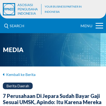
ASOSIASI
YOUR BUSINESS PARTNER IN
PENGUSAHA
INDONESIA
INDONESIA
SEARCH
MENU
MEDIA
Kembali ke Berita
Berita Daerah
7 Perusahaan Di Jepara Sudah Bayar Gaji
Sesuai UMSK, Apindo: Itu Karena Mereka