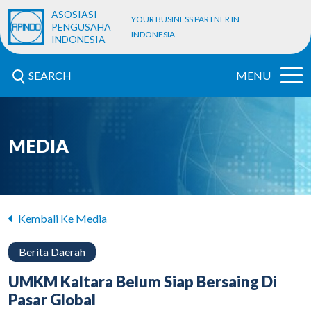
ASOSIASI
YOUR BUSINESS PARTNER IN
PENGUSAHA
INDONESIA
INDONESIA
SEARCH
MENU
MEDIA
Kembali Ke Media
Berita Daerah
UMKM Kaltara Belum Siap Bersaing Di
Pasar Global