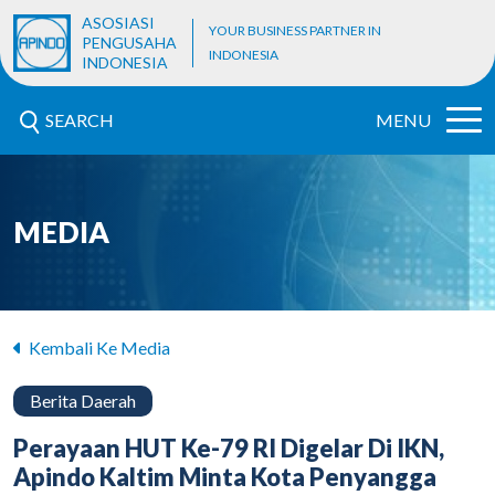
ASOSIASI
YOUR BUSINESS PARTNER IN
PENGUSAHA
INDONESIA
INDONESIA
SEARCH
MENU
MEDIA
Kembali Ke Media
Berita Daerah
Perayaan HUT Ke-79 RI Digelar Di IKN,
Apindo Kaltim Minta Kota Penyangga