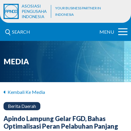
ASOSIASI
YOUR BUSINESS PARTNER IN
PENGUSAHA
INDONESIA
INDONESIA
SEARCH
MENU
MEDIA
Kembali Ke Media
Berita Daerah
Apindo Lampung Gelar FGD, Bahas
Optimalisasi Peran Pelabuhan Panjang