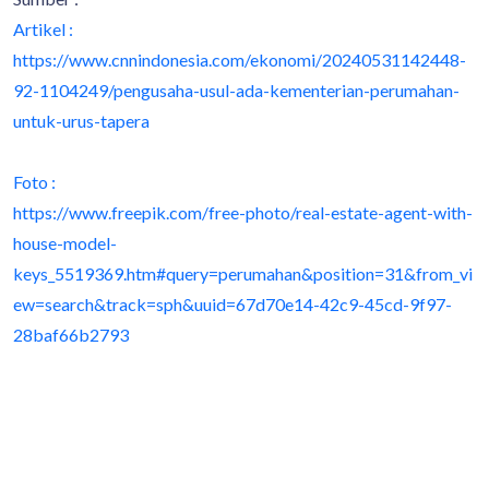
Artikel :
https://www.cnnindonesia.com/ekonomi/20240531142448-
92-1104249/pengusaha-usul-ada-kementerian-perumahan-
untuk-urus-tapera
Foto :
https://www.freepik.com/free-photo/real-estate-agent-with-
house-model-
keys_5519369.htm#query=perumahan&position=31&from_vi
ew=search&track=sph&uuid=67d70e14-42c9-45cd-9f97-
28baf66b2793