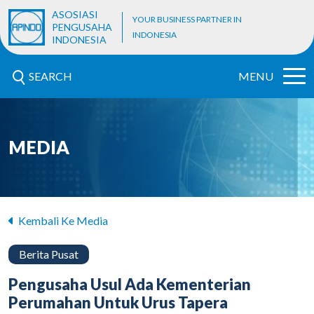
ASOSIASI
YOUR BUSINESS PARTNER IN
PENGUSAHA
INDONESIA
INDONESIA
SEARCH
MENU
MEDIA
Kembali Ke Media
Berita Pusat
Pengusaha Usul Ada Kementerian
Perumahan Untuk Urus Tapera