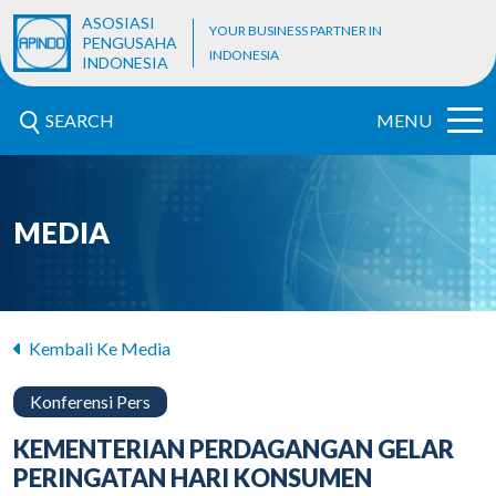
ASOSIASI
YOUR BUSINESS PARTNER IN
PENGUSAHA
INDONESIA
INDONESIA
SEARCH
MENU
MEDIA
Kembali Ke Media
Konferensi Pers
KEMENTERIAN PERDAGANGAN GELAR
PERINGATAN HARI KONSUMEN