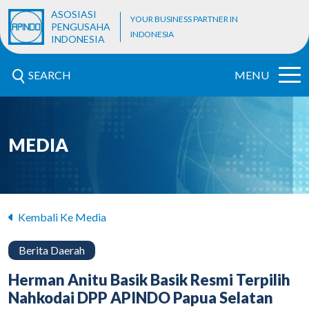
ASOSIASI
YOUR BUSINESS PARTNER IN
PENGUSAHA
INDONESIA
INDONESIA
SEARCH
MENU
MEDIA
Kembali Ke Media
Berita Daerah
Herman Anitu Basik Basik Resmi Terpilih
Nahkodai DPP APINDO Papua Selatan