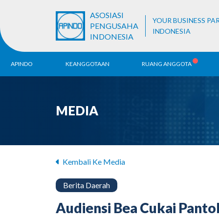
ASOSIASI
YOUR BUSINESS PA
PENGUSAHA
INDONESIA
INDONESIA
APINDO
KEANGGOTAAN
RUANG ANGGOTA
Sejarah
Pendaftaran ALB
Be
MEDIA
Visi & Misi
Ko
Da
Struktur Organisasi
Unit Bisnis
Kembali Ke Media
Berita Daerah
Audiensi Bea Cukai Pant