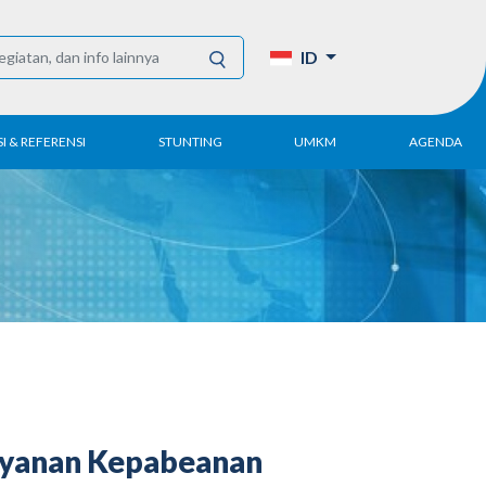
ID
I & REFERENSI
STUNTING
UMKM
AGENDA
Tahunan
UMKM DPN Apindo
enelitian
APINDO UMKM
Akademi
lektronik
Kegiatan
DPN/DPP/DPK
Artikel dan Publikasi
UMKM
Layanan Kepabeanan