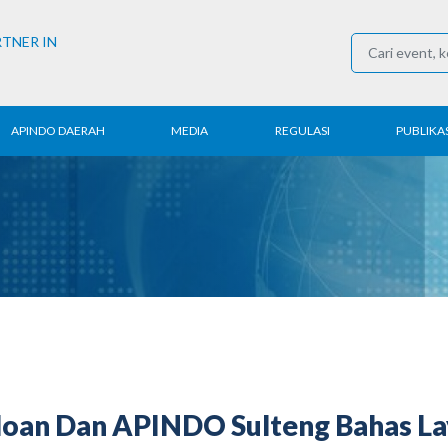
RTNER IN
APINDO DAERAH
MEDIA
REGULASI
PUBLIKAS
rita Daerah
Konferensi Pers
Ketenagakerjaan
Laporan 
ntak APINDO
Berita
Perdagangan
Kajian & P
erah
Media Partner
Industri
Buletin E
COVID-19
oloan Dan APINDO Sulteng Bahas 